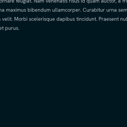
 ornare feugiat. Nam venenatis risus id quam auctor, a fring
na maximus bibendum ullamcorper. Curabitur urna se
is velit. Morbi scelerisque dapibus tincidunt. Praesent nul
et purus.