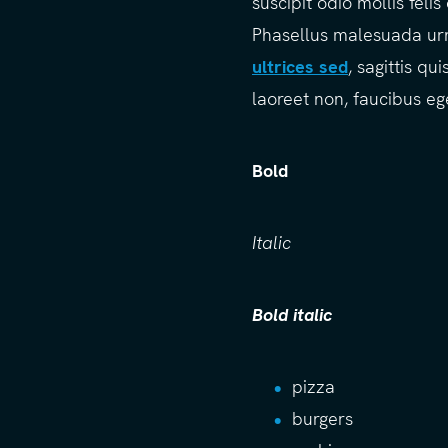
suscipit odio mollis felis
Phasellus malesuada ur
ultrices sed
, sagittis qu
laoreet non, faucibus eg
Bold
Italic
Bold italic
pizza
burgers