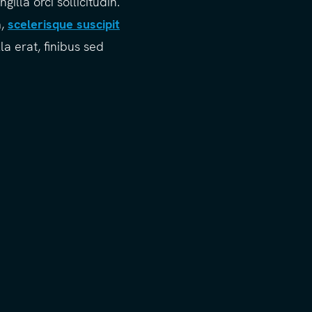
illa orci sollicitudin.
m,
scelerisque suscipit
la erat, finibus sed