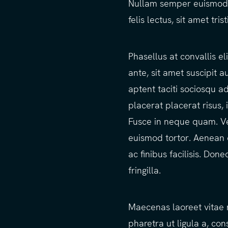
Nullam semper euismod co
felis lectus, sit amet tri
Phasellus at convallis el
ante, sit amet suscipit au
aptent taciti sociosqu a
placerat placerat risus,
Fusce in neque quam. Ve
euismod tortor. Aenean do
ac finibus facilisis. Do
fringilla.
Maecenas laoreet vitae n
pharetra ut ligula a, con