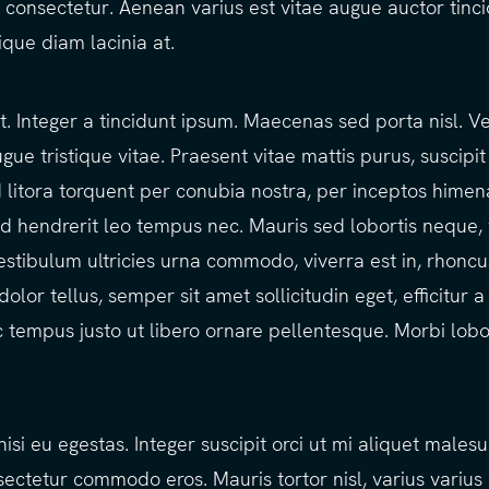
nsectetur. Aenean varius est vitae augue auctor tincid
stique diam lacinia at.
it. Integer a tincidunt ipsum. Maecenas sed porta nisl. V
gue tristique vitae. Praesent vitae mattis purus, suscipit 
d litora torquent per conubia nostra, per inceptos hime
 id hendrerit leo tempus nec. Mauris sed lobortis neque, 
stibulum ultricies urna commodo, viverra est in, rhoncu
lor tellus, semper sit amet sollicitudin eget, efficitur a 
nec tempus justo ut libero ornare pellentesque. Morbi lobo
isi eu egestas. Integer suscipit orci ut mi aliquet males
sectetur commodo eros. Mauris tortor nisl, varius varius 