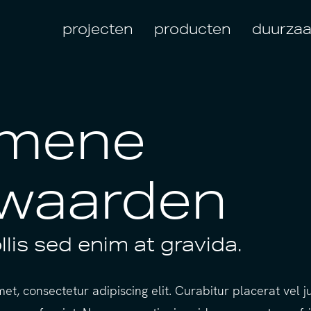
projecten
producten
duurza
emene
waarden
lis sed enim at gravida.
et, consectetur adipiscing elit. Curabitur placerat vel 