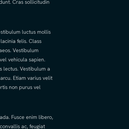
unt. Cras sollicitudin
estibulum luctus mollis
lacinia felis. Class
naeos. Vestibulum
vel vehicula sapien.
s lectus. Vestibulum a
arcu. Etiam varius velit
rtis non purus vel
uada. Fusce enim libero,
convallis ac, feugiat