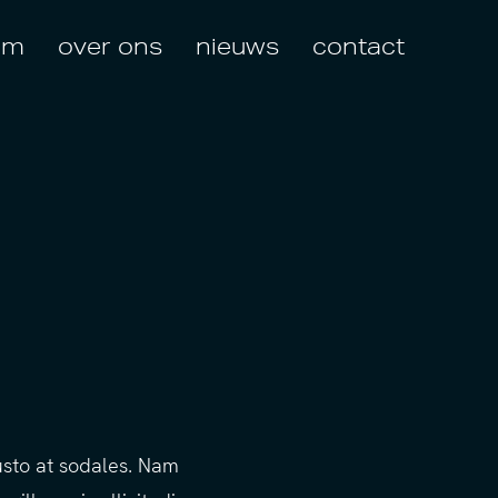
am
over ons
nieuws
contact
justo at sodales. Nam