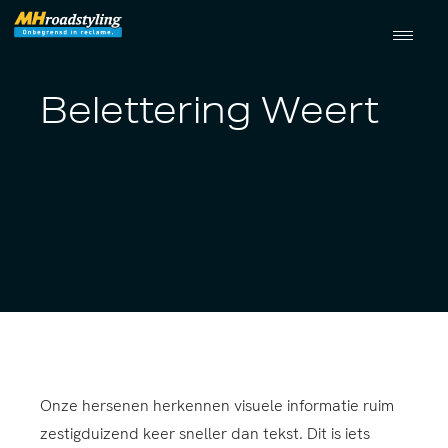
Belettering Weert
Onze hersenen herkennen visuele informatie ruim
zestigduizend keer sneller dan tekst. Dit is iets