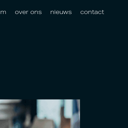
am
over ons
nieuws
contact