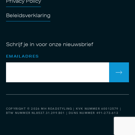
Privacy Policy
Beleidsverklaring
Schrijf je in voor onze nieuwsbrief
EMAILADRES
COPYRIGHT © 2026 MH ROADSTYLING | KVK NUMMER 60012579 |
BTW NUMMER NL8537.31.299.B01 | DUNS NUMMER 491-273-612