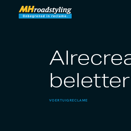
Alrecre
belette
VOERTUIGRECLAME