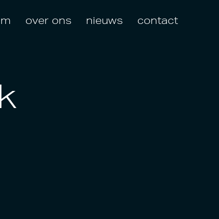
am
over ons
nieuws
contact
k