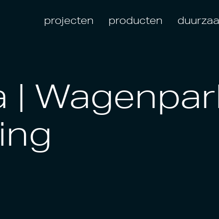
projecten
producten
duurza
a | Wagenpar
ring