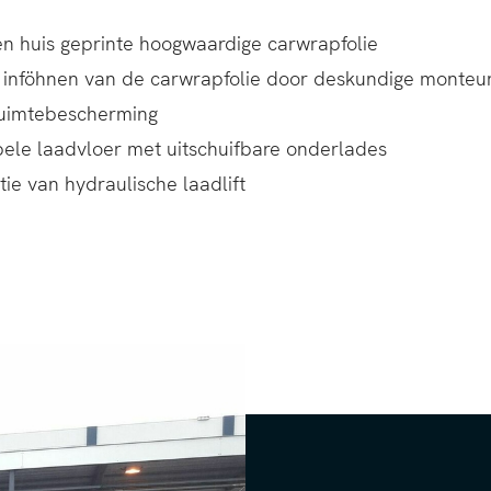
gen huis geprinte hoogwaardige carwrapfolie
inföhnen van de carwrapfolie door deskundige monteu
uimtebescherming
bele laadvloer met uitschuifbare onderlades
tie van hydraulische laadlift