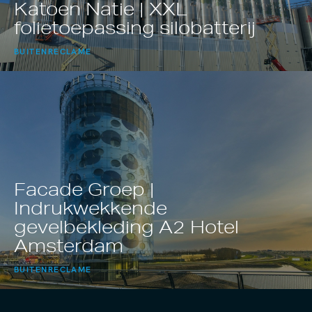
Katoen Natie | XXL
folietoepassing silobatterij
BUITENRECLAME
Facade Groep |
Indrukwekkende
gevelbekleding A2 Hotel
Amsterdam
BUITENRECLAME