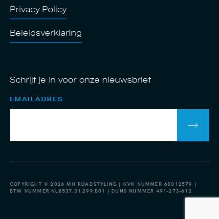
Privacy Policy
Beleidsverklaring
Schrijf je in voor onze nieuwsbrief
EMAILADRES
COPYRIGHT © 2026 MH ROADSTYLING | KVK NUMMER 60012579 |
BTW NUMMER NL8537.31.299.B01 | DUNS NUMMER 491-273-612