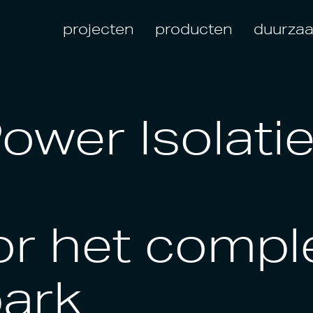
projecten
producten
duurza
wer Isolatie
or het compl
ark