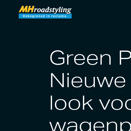
Green Po
Nieuwe
look vo
wagenp