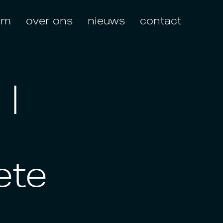
am
over ons
nieuws
contact
 |
ete