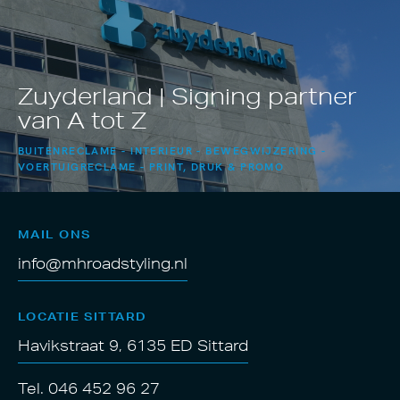
Zuyderland | Signing partner
van A tot Z
BUITENRECLAME
INTERIEUR
BEWEGWIJZERING
VOERTUIGRECLAME
PRINT, DRUK & PROMO
MAIL ONS
info@mhroadstyling.nl
LOCATIE SITTARD
Havikstraat 9, 6135 ED Sittard
Tel. 046 452 96 27