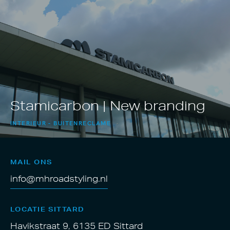
Stamicarbon | New branding
INTERIEUR
BUITENRECLAME
MAIL ONS
info@mhroadstyling.nl
LOCATIE SITTARD
Havikstraat 9, 6135 ED Sittard