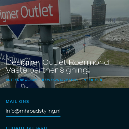
Designer Outlet Roermond |
Vaste partner signing
BUITENRECLAME
BEWEGWIJZERING
INTERIEUR
MAIL ONS
info@mhroadstyling.nl
LOCATIE SITTARD