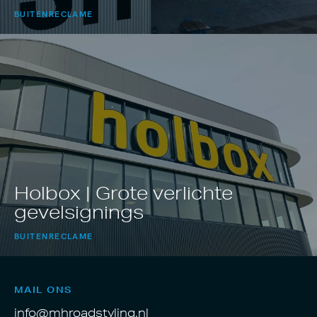
BUITENRECLAME
Holbox | Grote verlichte
gevelsignings
BUITENRECLAME
MAIL ONS
info@mhroadstyling.nl