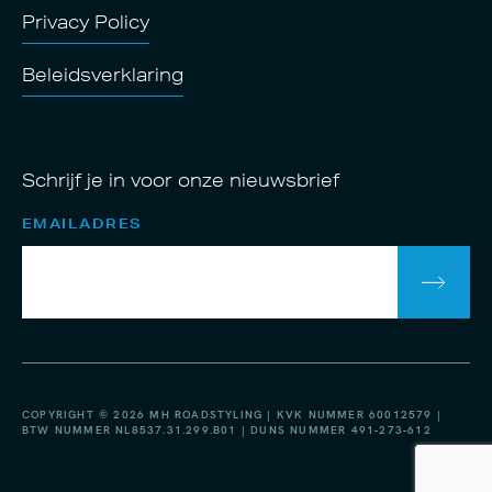
Privacy Policy
Beleidsverklaring
Schrijf je in voor onze nieuwsbrief
EMAILADRES
COPYRIGHT © 2026 MH ROADSTYLING | KVK NUMMER 60012579 |
BTW NUMMER NL8537.31.299.B01 | DUNS NUMMER 491-273-612