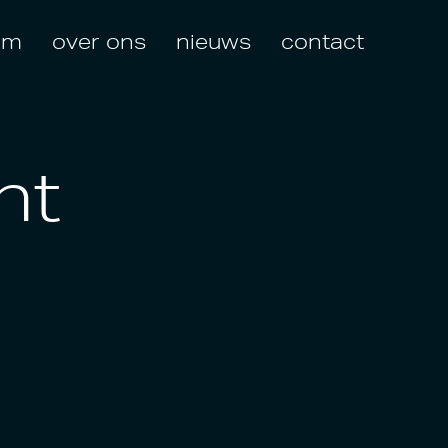
am
over ons
nieuws
contact
ht