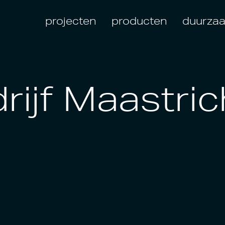
projecten
producten
duurza
rijf Maastric