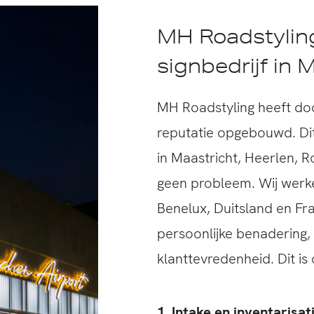
MH Roadstyling
signbedrijf in 
MH Roadstyling heeft doo
reputatie opgebouwd. Dit 
in Maastricht, Heerlen, 
geen probleem. Wij werke
Benelux, Duitsland en Fr
persoonlijke benadering, 
klanttevredenheid. Dit is
1. Intake en inventarisat