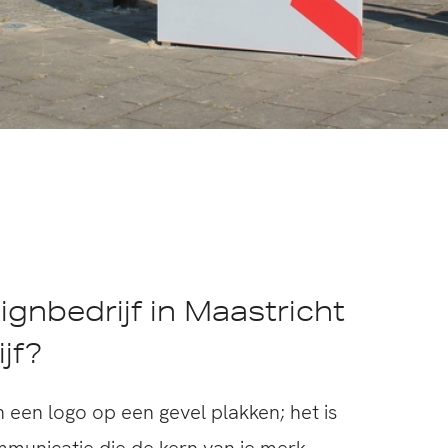
ignbedrijf in Maastricht
jf?
n een logo op een gevel plakken; het is
municatie die de kern van je merk