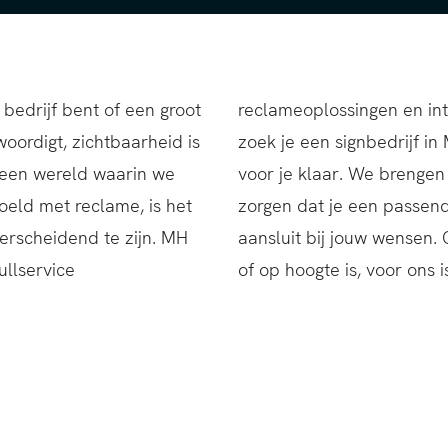
 bedrijf bent of een groot
nterieurtoepassingen, dus
oordigt, zichtbaarheid is
n Maastricht, dan staan wij
n een wereld waarin we
n gedegen advies uit en
eld met reclame, is het
nde signing krijgt, die
derscheidend te zijn. MH
 Of het nu binnen, buiten
ullservice
of op hoogte is, voor ons i