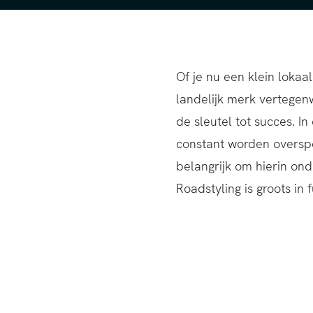
Of je nu een klein lokaal
reclameoplossingen en i
landelijk merk vertegenw
zoek je een signbedrijf i
de sleutel tot succes. I
voor je klaar. We brenge
constant worden overspo
zorgen dat je een passe
belangrijk om hierin on
aansluit bij jouw wensen.
Roadstyling is groots in f