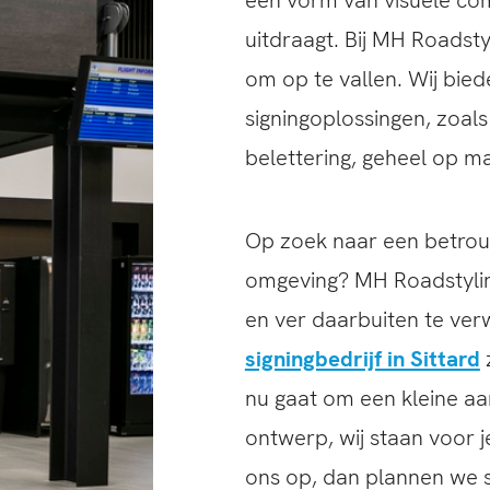
uitdraagt. Bij MH Roadsty
om op te vallen. Wij bie
signingoplossingen, zoal
belettering, geheel op m
Op zoek naar een betrouw
omgeving? MH Roadstylin
en ver daarbuiten te verw
signingbedrijf in Sittard
z
nu gaat om een kleine a
ontwerp, wij staan voor 
ons op, dan plannen we s