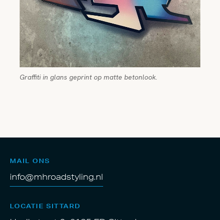
Graffiti in glans geprint op matte betonlook.
MAIL ONS
info@mhroadstyling.nl
LOCATIE SITTARD