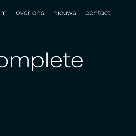
am
over ons
nieuws
contact
Complete