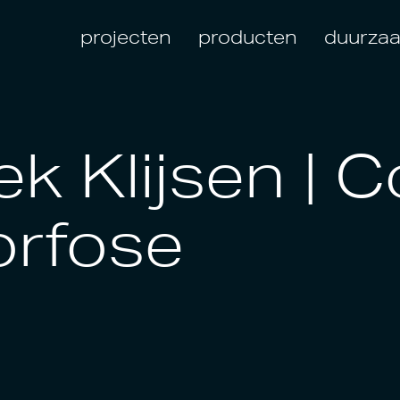
projecten
producten
duurza
k Klijsen | 
rfose