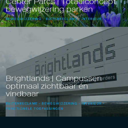
Center Parcs | Totaalconcept
bewegwijzering parken
BEWEGWIJZERING
BUITENRECLAME
INTERIEUR
Brightlands | Campussen
optimaal zichtbaar én
vindbaar
BUITENRECLAME
BEWEGWIJZERING
INTERIEUR
FUNCTIONELE TOEPASSINGEN