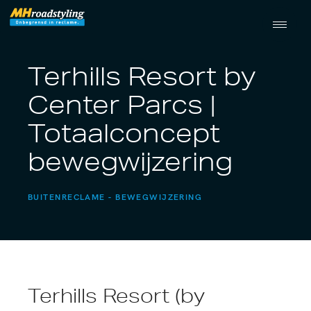
Terhills Resort by
Center Parcs |
Totaalconcept
bewegwijzering
BUITENRECLAME
BEWEGWIJZERING
Terhills Resort (by