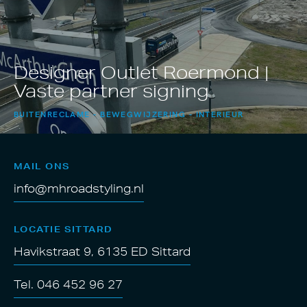
Designer Outlet Roermond |
Vaste partner signing
BUITENRECLAME
BEWEGWIJZERING
INTERIEUR
MAIL ONS
info@mhroadstyling.nl
LOCATIE SITTARD
Havikstraat 9, 6135 ED Sittard
Tel. 046 452 96 27