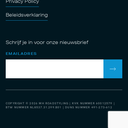
Privacy Policy
Beleidsverklaring
Schrijf je in voor onze nieuwsbrief
EMAILADRES
COPYRIGHT © 2026 MH ROADSTYLING | KVK NUMMER 60012579 |
BTW NUMMER NL8537.31.299.B01 | DUNS NUMMER 491-273-612