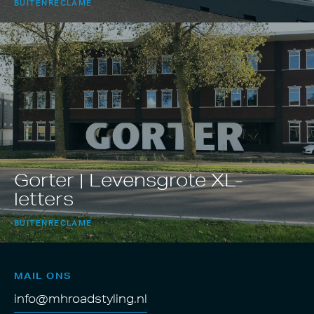
BUITENRECLAME
Gorter | Levensgrote XL-
letters
BUITENRECLAME
MAIL ONS
info@mhroadstyling.nl