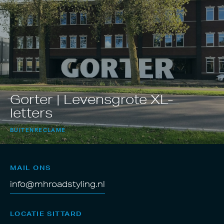
Gorter | Levensgrote XL-
letters
BUITENRECLAME
MAIL ONS
info@mhroadstyling.nl
LOCATIE SITTARD