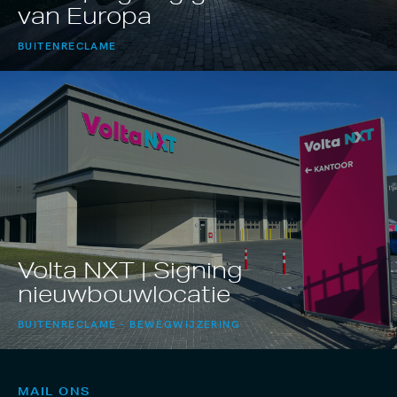
van Europa
BUITENRECLAME
Volta NXT | Signing
nieuwbouwlocatie
BUITENRECLAME
BEWEGWIJZERING
MAIL ONS