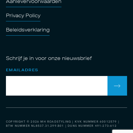
Aanlevervoorwaarden
Privacy Policy
Beleidsverklaring
Schrijf je in voor onze nieuwsbrief
EMAILADRES
COPYRIGHT © 2026 MH ROADSTYLING | KVK NUMMER 60012579 |
BTW NUMMER NL8537.31.299.B01 | DUNS NUMMER 491-273-612